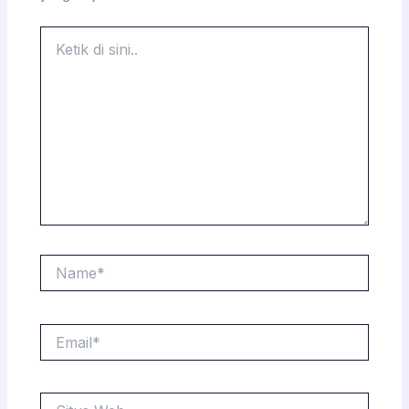
Ketik
di
sini..
Name*
Email*
Situs